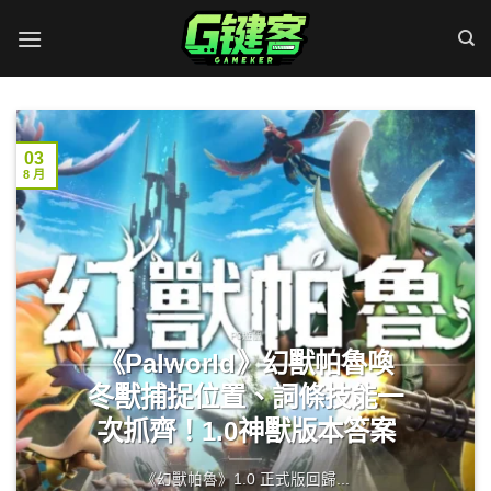
Skip
to
content
03
8 月
PC遊戲
《Palworld》幻獸帕魯喚
冬獸捕捉位置、詞條技能一
次抓齊！1.0神獸版本答案
《幻獸帕魯》1.0 正式版回歸...