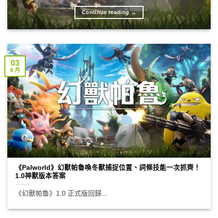
Continue reading
→
03
8 月
《Palworld》幻獸帕魯喚冬獸捕捉位置、詞條技能一次抓齊！
1.0神獸版本答案
《幻獸帕魯》1.0 正式版回歸...