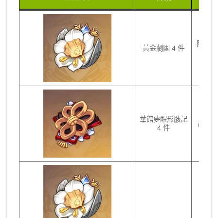
法
防禦向
黃金劇團 4 件
C
華館夢醒形骸記
高命主
4 件