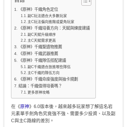
目錄
《原神》千織角色定位
副C玩法適合大多數玩家
主C玩法偏向進階或愛角玩家
《原神》千織培養方向：天賦與練度建議
副C天賦升級順序
主C天賦需求更高
《原神》千織聖遺物推薦
《原神》千織武器推薦
《原神》千織隊伍搭配建議
副C千織適合放進哪些隊伍
主C千織的隊伍方向
《原神》千織命座強度與抽卡規劃
結論：千織值得培養嗎？
更多原神攻略
在《
原神
》6.0版本後，越來越多玩家想了解這名岩
元素單手劍角色究竟強不強、需要多少投資、以及副
C與主C路線的差別。