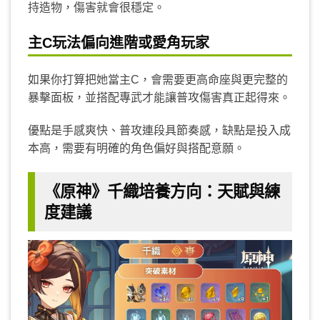
持造物，傷害就會很穩定。
主C玩法偏向進階或愛角玩家
如果你打算把她當主C，會需要更高命座與更完整的
暴擊面板，並搭配專武才能讓普攻傷害真正起得來。
優點是手感爽快、普攻連段具節奏感，缺點是投入成
本高，需要有明確的角色偏好與搭配意願。
《原神》千織培養方向：天賦與練
度建議