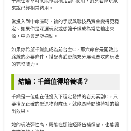
千織在零命時就能作為穩定副C使用，對於岩隊玩家
來說已經相當夠用。
當投入到中命座時，袖的手感與戰技品質會變得更穩
定。如果你是深淵玩家或想讓千織成為常駐輸出來
源，中命會是舒適點。
如果你希望千織能成為前台主C，那六命會是開啟此
路線的必要條件，搭配專武更能充分展現普攻向玩法
的完整威力。
結論：千織值得培養嗎？
千織是一位能在低投入下穩定發揮的岩元素副C，只
要搭配正確的聖遺物與隊伍，就能長時間維持袖的輸
出效果。
她的玩法彈性高，既能在娜維婭隊伍補傷害，也能讓