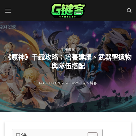
Skip
to
content
手機遊戲
《原神》千織攻略：培養建議、武器聖遺物
與隊伍搭配
POSTED ON
2026-02-25
BY
G鍵客