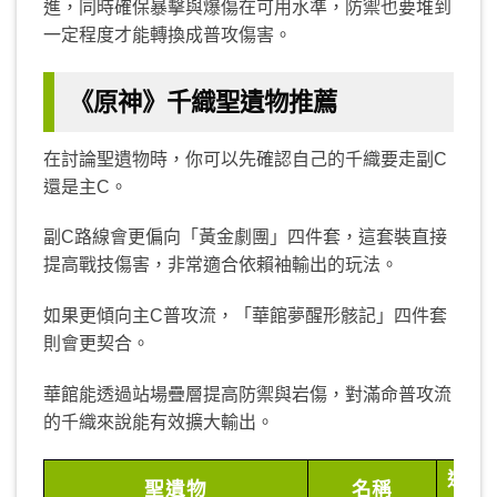
進，同時確保暴擊與爆傷在可用水準，防禦也要堆到
一定程度才能轉換成普攻傷害。
《原神》千織聖遺物
推薦
在討論聖遺物時，你可以先確認自己的千織要走副C
還是主C。
副C路線會更偏向「黃金劇團」四件套，這套裝直接
提高戰技傷害，非常適合依賴袖輸出的玩法。
如果更傾向主C普攻流，「華館夢醒形骸記」四件套
則會更契合。
華館能透過站場疊層提高防禦與岩傷，對滿命普攻流
的千織來說能有效擴大輸出。
適合
聖遺物
名稱