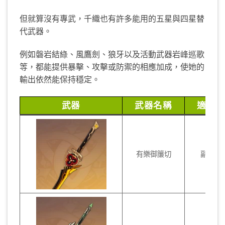
但就算沒有專武，千織也有許多能用的五星與四星替
代武器。
例如磐岩結綠、風鷹劍、狼牙以及活動武器岩峰巡歌
等，都能提供暴擊、攻擊或防禦的相應加成，使她的
輸出依然能保持穩定。
武器
武器名稱
適合
有樂御簾切
副C、