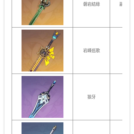
磐岩結綠
副C、
岩峰巡歌
副C
狼牙
副C