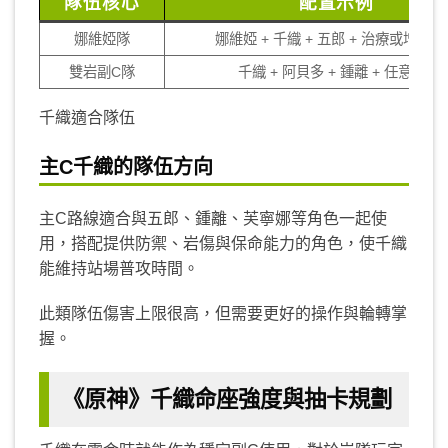
隊伍核心
配置示例
娜維婭隊
娜維婭 + 千織 + 五郎 + 治療或增傷角
雙岩副C隊
千織 + 阿貝多 + 鍾離 + 任意副C
千織適合隊伍
主C千織的隊伍方向
主C路線適合與五郎、鍾離、芙寧娜等角色一起使
用，搭配提供防禦、岩傷與保命能力的角色，使千織
能維持站場普攻時間。
此類隊伍傷害上限很高，但需要更好的操作與輪轉掌
握。
《原神》千織命座強度與抽卡規劃