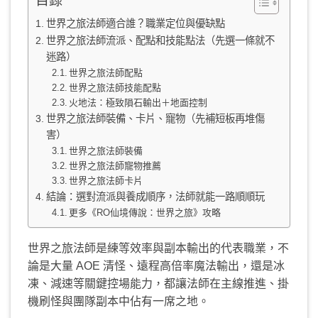
目錄
世界之旅法師適合誰？職業定位與優缺點
世界之旅法師流派、配點和技能點法（先選一條就不
迷路）
世界之旅法師配點
世界之旅法師技能配點
火地法：極致隕石輸出＋地面控制
世界之旅法師裝備、卡片、寵物（先補短板再堆傷
害）
世界之旅法師裝備
世界之旅法師寵物推薦
世界之旅法師卡片
結論：選對流派與養成順序，法師就能一路順順玩
更多《RO仙境傳說：世界之旅》攻略
世界之旅法師是練等效率與副本輸出的代表職業，不
論是大量 AOE 清怪、遠程高倍率魔法輸出，還是冰
凍、減速等關鍵控場能力，都讓法師在主線推進、掛
機刷怪與團隊副本中佔有一席之地。