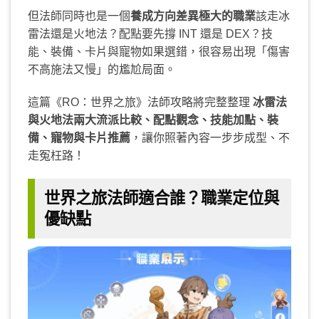
但法師同時也是一個
養成方向差異極大的職業
該走冰
雷法還是火地法？配點要先撐 INT 還是 DEX？技
能、裝備、卡片與寵物如果選錯，很容易出現「傷害
不高施法又慢」的尷尬局面。
這篇《RO：世界之旅》法師攻略將完整整理
冰雷法
與火地法兩大流派比較、配點觀念、技能加點、裝
備、寵物與卡片推薦
，讓你照著內容一步步成型、不
走冤枉路！
世界之旅法師適合誰？職業定位與
優缺點