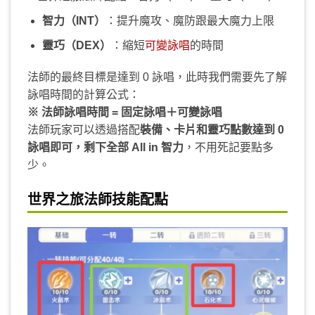
智力（INT）
：提升魔攻、魔防跟最大魔力上限
靈巧（DEX）
：縮短
可變詠唱
的時間
法師的最終目標是達到 0 詠唱，此時我們需要先了解
詠唱時間的計算公式：
※ 法師詠唱時間 = 固定詠唱＋可變詠唱
法師玩家可以透過搭配
裝備、卡片和靈巧點數達到 0
詠唱即可，剩下全部 All in 智力
，不用死記要點多
少。
世界之旅法師
技能配點