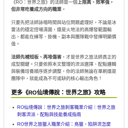
《RO：世界之旅》的法師是一個
上限高、效率強，
但非常吃養成方向的職業
。
只要先把法師詠唱時間與站位問題處理好，不論是冰
雷法的穩定控場清圖，還是火地法的高爆發範圍輸
出，都能在練等、掛機、副本與團隊戰中發揮明顯價
值。
法師先補短板、再堆傷害
，才是世界之旅法師真正的
成型關鍵。只要依照本文整理的流派選擇、配點邏輯
與裝備培養順序逐步調整，你的法師無論在單刷還是
團隊中，就能成為不可或缺的核心輸出角色！
更多《RO仙境傳說：世界之旅》攻略
RO仙境傳說：世界之旅刺客職業介紹｜世界之旅
刺客流派、配點與技能養成指南
RO世界之旅獵人職業介紹：鳥獵、陷阱流怎麼