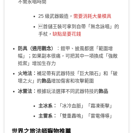
不需永唱時間
25 級武器鍛造，
需要消耗大量模具
首儲王裝可拿到自帶「無念詠唱」的
手杖，
缺點是要花錢
防具（通用觀念）
：鎧甲、披風都選「範圍增
幅」；如果副本很痛，可把其中一項換成「強敵
抵禦」增加生存力
火地法：
補足帶有武器特技「巨大隕石」和「破
壞之火」的
飾品
增加傷害和攻擊範圍
冰雷法：
根據玩法選擇不同武器特技的
飾品
主冰系：
「冰冷血脈」「霜凍衝擊」
主雷系：
「雙重轟鳴」「雷電傳導」
世界之旅法師寵物推薦