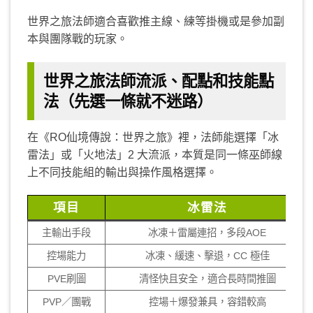
世界之旅法師適合喜歡推主線、練等掛機或是參加副
本與團隊戰的玩家。
世界之旅法師流派、配點和技能點
法（先選一條就不迷路）
在《RO仙境傳說：世界之旅》裡，法師能選擇「冰
雷法」或「火地法」2 大流派，本質是同一條巫師線
上不同技能組的輸出與操作風格選擇。
項目
冰雷法
主輸出手段
冰凍＋雷屬連招，多段AOE
控場能力
冰凍、緩速、擊退，CC 極佳
PVE刷圖
清怪快且安全，適合長時間推圖
PVP／團戰
控場＋爆發兼具，容錯較高