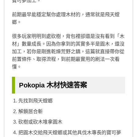
寶可夢加工。
前期最早能穩定幫你處理木材的，通常就是飛天螳
螂。
很多玩家明明到處砍樹，背包裡卻還是沒有看到「木
材」數量成長。因為你拿到的其實多半是圓木，還沒
加工，若你是剛進乾燥荒野之鎮，這篇就直接帶你從
前置條件、取得流程，到前期最實用的刷法一次看
懂。
Pokopia 木材快速答案
先找到飛天螳螂
解鎖居合斬
砍樹或砍木堆拿圓木
把圓木交給飛天螳螂或其他具伐木專長的寶可夢