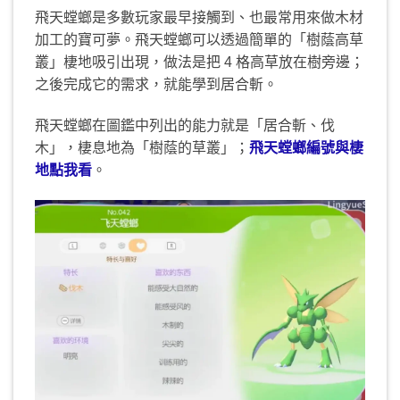
飛天螳螂是多數玩家最早接觸到、也最常用來做木材
加工的寶可夢。飛天螳螂可以透過簡單的「樹蔭高草
叢」棲地吸引出現，做法是把 4 格高草放在樹旁邊；
之後完成它的需求，就能學到居合斬。
飛天螳螂在圖鑑中列出的能力就是「居合斬、伐
木」，棲息地為「樹蔭的草叢」；
飛天螳螂編號與棲
地點我看
。