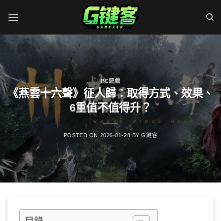
Skip
to
content
PC遊戲
《燕雲十六聲》征人歸：取得方式、效果、
6重值不值得升？
POSTED ON
2026-01-28
BY
G鍵客