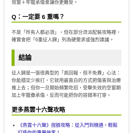
效窗＋牢籠承傷會讓你更難受。
Q：一定要 6 重嗎？
不是「所有人都必須」，但在部分流派配裝攻略裡，
確實會把「6重征人歸」列為硬需求或強烈建議。
結論
征人歸是一張很典型的「高回報、但不免費」心法：
你能穩定少挨打，它就用最直白的方式把傷害與治療
推上去；但你一旦開始頻繁吃招，受擊失效的空窗期
加上牢籠疊承傷，反而可能把你的容錯率打穿。
更多燕雲十六聲攻略
《燕雲十六聲》捏臉攻略：從入門到精通，輕鬆
打造你的專屬俠客！