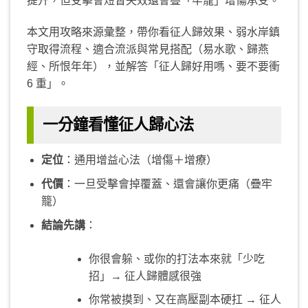
提升，但受擊會短暫失效還會疊「牢籠」增傷承受。
本文用攻略來源彙整，帶你看征人歸效果、弱水岸鎮
守取得流程、適合流派與常見搭配（易水歌、歸燕
經、所恨年年），並解答「征人歸好用嗎、要不要衝
6 重」。
一分鐘看懂征人歸心法
定位
：通用增益心法（增傷＋增療）
代價
：一旦受擊會掉覆蓋、還會讓你更痛（疊牢
籠）
結論先講
：
你很會躲、或你的打法本來就「少吃
招」→ 征人歸體感很強
你常被摸到、又在高壓副本硬扛 → 征人