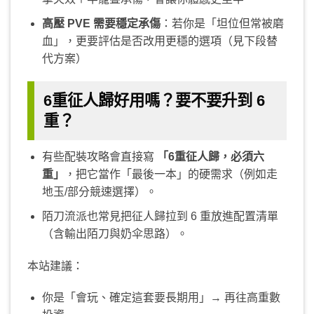
高壓 PVE 需要穩定承傷
：若你是「坦位但常被磨
血」，更要評估是否改用更穩的選項（見下段替
代方案）
6重征人歸好用嗎？要不要升到 6
重？
有些配裝攻略會直接寫
「6重征人歸，必須六
重」
，把它當作「最後一本」的硬需求（例如走
地玉/部分競速選擇）。
陌刀流派也常見把征人歸拉到 6 重放進配置清單
（含輸出陌刀與奶伞思路）。
本站建議：
你是「會玩、確定這套要長期用」→ 再往高重數