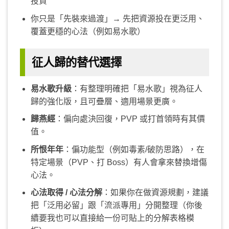
投資
你只是「先裝來過渡」→ 先把資源投在更泛用、
覆蓋更穩的心法（例如易水歌）
征人歸的替代選擇
易水歌升級
：有整理明確把「易水歌」視為征人
歸的強化版，且可疊層、適用場景更廣。
歸燕經
：偏向處決回復，PVP 或打首領時有其價
值。
所恨年年
：偏功能型（例如毒素/破防思路），在
特定場景（PVP、打 Boss）有人會拿來替換增傷
心法。
心法取得 / 心法分解
：如果你在做資源規劃，建議
把「泛用必留」跟「流派專用」分開整理（你後
續要我也可以直接給一份可貼上的分解表格模