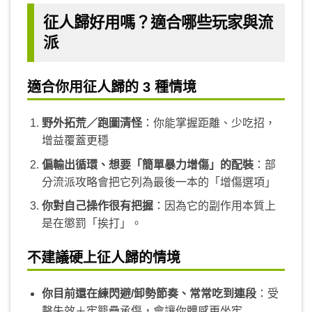
征人歸好用嗎？適合哪些玩家與流
派
適合你用征人歸的 3 種情境
野外拓荒／跑圖清怪
：你能掌握距離、少吃招，
增益覆蓋更穩
偏輸出循環、想要「簡單暴力增傷」的配裝
：部
分流派攻略會把它列為最後一本的「增傷選項」
你對自己操作很有把握
：因為它的副作用本質上
是在懲罰「挨打」。
不建議硬上征人歸的情境
你目前還在練閃避/卸勢節奏、常常吃到連段
：受
擊失效＋牢籠疊承傷，會讓你體感更坐牢