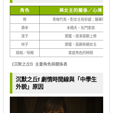
角色
與女主的關係／心境
修
青梅竹馬，對女主有好感；醫藥世家
壽幸
未婚夫，名門家族
凜子
閨蜜，逐漸喜歡上修
咲子
閨蜜，孤僻依賴女主
姐姐／母親
家庭角色的映照
《沉默之丘f》主要角色與關係表
沉默之丘f 劇情時間線與「中學生
外貌」原因