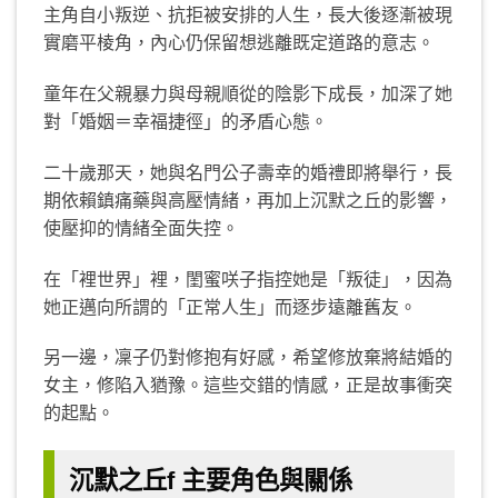
主角自小叛逆、抗拒被安排的人生，長大後逐漸被現
實磨平棱角，內心仍保留想逃離既定道路的意志。
童年在父親暴力與母親順從的陰影下成長，加深了她
對「婚姻＝幸福捷徑」的矛盾心態。
二十歲那天，她與名門公子壽幸的婚禮即將舉行，長
期依賴鎮痛藥與高壓情緒，再加上沉默之丘的影響，
使壓抑的情緒全面失控。
在「裡世界」裡，閨蜜咲子指控她是「叛徒」，因為
她正邁向所謂的「正常人生」而逐步遠離舊友。
另一邊，凜子仍對修抱有好感，希望修放棄將結婚的
女主，修陷入猶豫。這些交錯的情感，正是故事衝突
的起點。
沉默之丘f 主要角色與關係