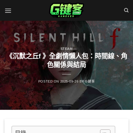
Skip
to
content
STEAM
《沉默之丘f 》全劇情懶人包：時間線、角
色關係與結局
POSTED ON
2025-09-26
BY
G鍵客