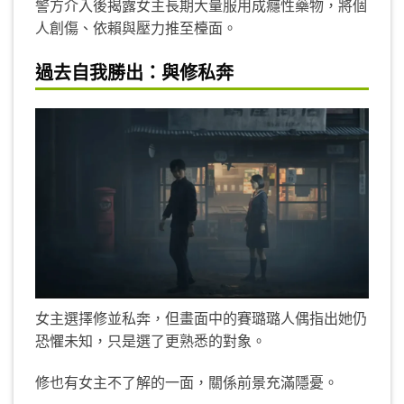
警方介入後揭露女主長期大量服用成癮性藥物，將個
人創傷、依賴與壓力推至檯面。
過去自我勝出：與修私奔
女主選擇修並私奔，但畫面中的賽璐璐人偶指出她仍
恐懼未知，只是選了更熟悉的對象。
修也有女主不了解的一面，關係前景充滿隱憂。