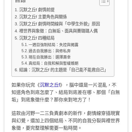
目錄
沉默之丘f 劇情前提
沉默之丘f 主要角色與關係
沉默之丘f 劇情時間線與「中學生外貌」原因
裡世界與象徵：白無垢、面具與賽璐璐人偶
沉默之丘f 四種結局
一週目強制結局：失控與揭露
過去自我勝出：與修私奔
現在自我勝出：選擇壽幸
真結局：自我和解與暫緩婚期
結論：沉默之丘f 的主題是「自己能不能救自己」
如果你玩完《
沉默之丘f
》，腦中還是一片混亂，不
知道角色到底怎麼了、結局到底差在哪、那個「白無
垢」到底象徵什麼？那你來對地方了！
這款由河野一二三負責劇本的新作，劇情線穿插現實
與幻覺，還加上四個結局、不同的自我分裂與裡世界
象徵，要完整理解需要一點時間。