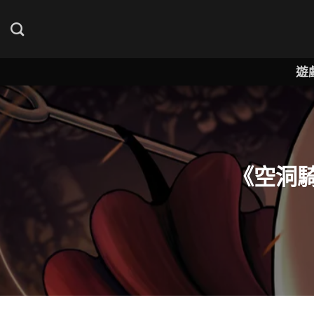
Skip
to
content
遊
《空洞