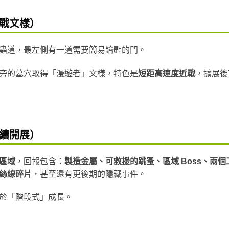
戰文樣）
蟲道，最左側有一道需要簡易鑰匙的門。
旁的墓穴取得「漫遊者」文樣，特色是
短距高速度近戰
，擴展後
續開展）
區域
，回報包含：
製造金屬、可救援的跳蚤、區域 Boss、兩個
絲線碎片
，甚至還有更後期的隱藏事件。
於「階段式」成長。