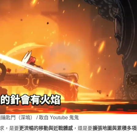
匙門（深塢） / 取自 Youtube 鬼鬼
求，是要
更流暢的移動與近戰體感
，還是要
擴張地圖與累積多項