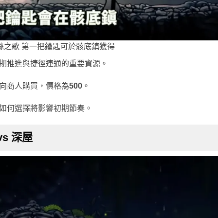
絲之歌 第一把鑰匙可於骸底鎮獲得
期推進與捷徑連通的重要資源。
向商人購買，價格為
500
。
如何選擇將影響初期節奏。
s 深屋