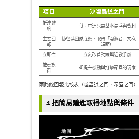
項目
沙
噬
蟲道之門
抵達難
低，中途只需基本漂浮與衝刺
度
主要回
捷徑連回骸底鎮，取得「漫遊者」文樣
報
短距）
立即性
立刻改善動線與近戰手感
推薦族
想提升機動與打擊節奏的玩家
群
兩路線回報比較表（噬蟲道之門、深屋之門）
4 把簡易鑰匙取得地點與條件