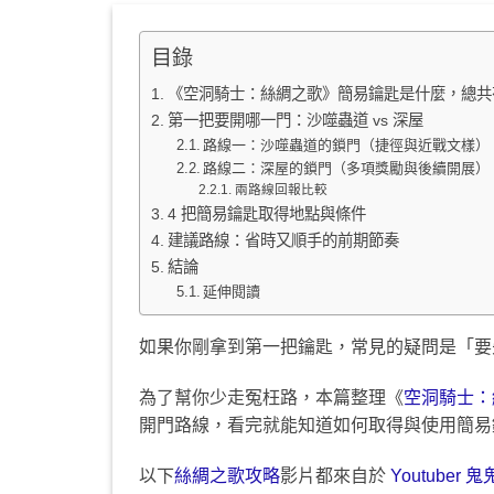
目錄
《空洞騎士：絲綢之歌》簡易鑰匙是什麼，總共
第一把要開哪一門：沙噬蟲道 vs 深屋
路線一：沙噬蟲道的鎖門（捷徑與近戰文樣）
路線二：深屋的鎖門（多項獎勵與後續開展）
兩路線回報比較
4 把簡易鑰匙取得地點與條件
建議路線：省時又順手的前期節奏
結論
延伸閱讀
如果你剛拿到第一把鑰匙，常見的疑問是「要
為了幫你少走冤枉路，本篇整理《
空洞騎士：
開門路線，看完就能知道如何取得與使用簡易
以下
絲綢之歌攻略
影片都來自於
Youtuber 鬼