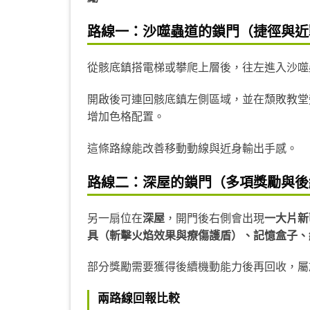
路線一：沙
噬
蟲道的鎖門（捷徑與近
從骸底鎮搭電梯或攀爬上層後，往左進入沙噬
開啟後可連回骸底鎮左側區域，並在頹敗教堂
增加色格配置。
這條路線能改善移動動線與近身輸出手感。
路線二：深屋的鎖門（多項獎勵與後
另一扇位在
深屋
，開門後右側會出現
一大片新
具（斬擊火焰效果與療傷護盾）、記憶盒子、
部分獎勵需要獲得後續機動能力後再回收，屬
兩路線回報比較