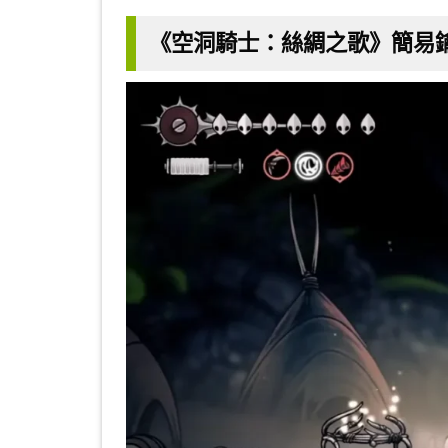
《
空洞騎士：絲綢之歌》簡易