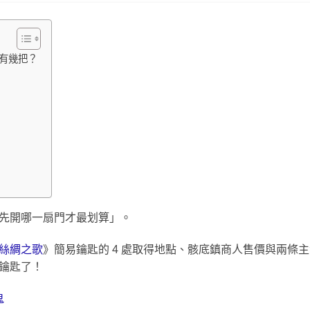
有幾把？
先開哪一扇門才最划算」。
絲綢之歌
》簡易鑰匙的 4 處取得地點、骸底鎮商人售價與兩條
鑰匙了！
鬼