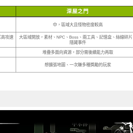
深屋之門
中，區域大且怪物密度較高
（高攻速
大區域開放，素材、NPC、Boss、兩工具、記憶盒、絲線碎片
隱藏事件
堆疊多面向資源，部分需後續能力再取
想擴張地圖、一次賺多種獎勵的玩家