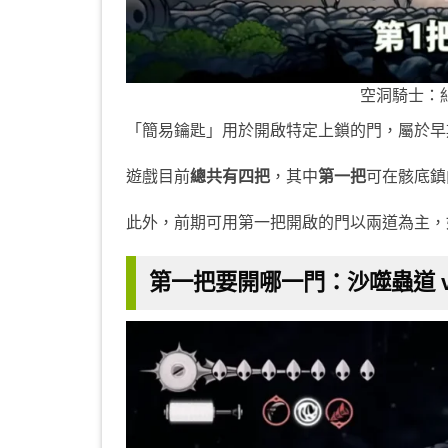
空洞騎士：
「簡易鑰匙」用於開啟特定上鎖的門，屬於早
遊戲目前
總共有四把
，其中
第一把
可在骸底鎮
此外，前期可用第一把開啟的門以兩道為主，
第一把要開哪一門：沙噬蟲道 v