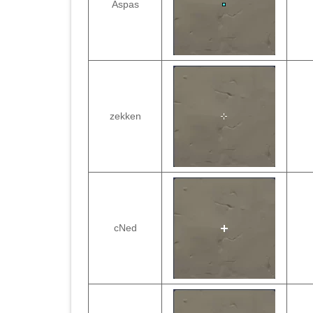
Aspas
zekken
cNed