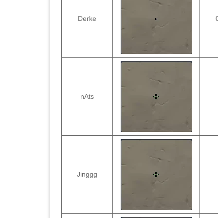
Derke
nAts
Jinggg