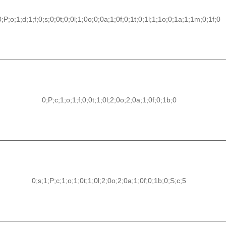
0;P;o;1;d;1;f;0;s;0;0t;0;0l;1;0o;0;0a;1;0f;0;1t;0;1l;1;1o;0;1a;1;1m;0;1f;0
0;P;c;1;o;1;f;0;0t;1;0l;2;0o;2;0a;1;0f;0;1b;0
0;s;1;P;c;1;o;1;0t;1;0l;2;0o;2;0a;1;0f;0;1b;0;S;c;5