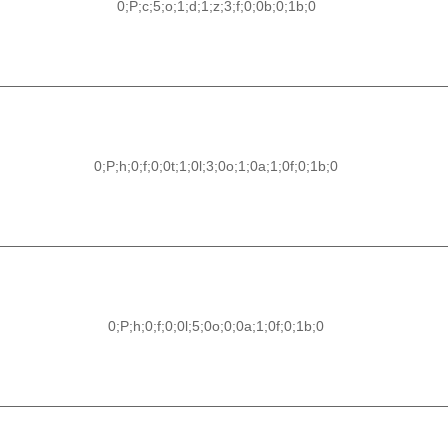
0;P;c;5;o;1;d;1;z;3;f;0;0b;0;1b;0
0;P;h;0;f;0;0t;1;0l;3;0o;1;0a;1;0f;0;1b;0
0;P;h;0;f;0;0l;5;0o;0;0a;1;0f;0;1b;0