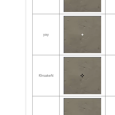
yay
f0rsakeN