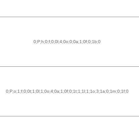
0;P;h;0;f;0;0l;4;0o;0;0a;1;0f;0;1b;0
0;P;o;1;f;0;0t;1;0l;1;0o;4;0a;1;0f;0;1t;1;1l;1;1o;3;1a;0;1m;0;1f;0