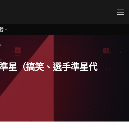
戲
命定準星（搞笑、選手準星代