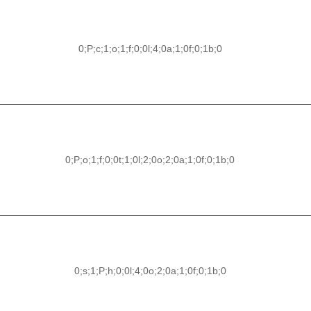
0;P;c;1;o;1;f;0;0l;4;0a;1;0f;0;1b;0
0;P;o;1;f;0;0t;1;0l;2;0o;2;0a;1;0f;0;1b;0
0;s;1;P;h;0;0l;4;0o;2;0a;1;0f;0;1b;0