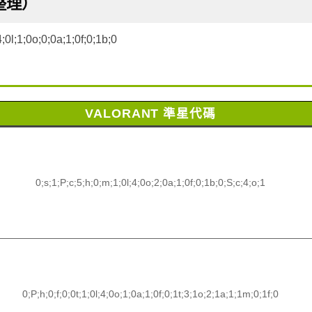
整理）
4;0l;1;0o;0;0a;1;0f;0;1b;0
VALORANT 準星代碼
0;s;1;P;c;5;h;0;m;1;0l;4;0o;2;0a;1;0f;0;1b;0;S;c;4;o;1
0;P;h;0;f;0;0t;1;0l;4;0o;1;0a;1;0f;0;1t;3;1o;2;1a;1;1m;0;1f;0