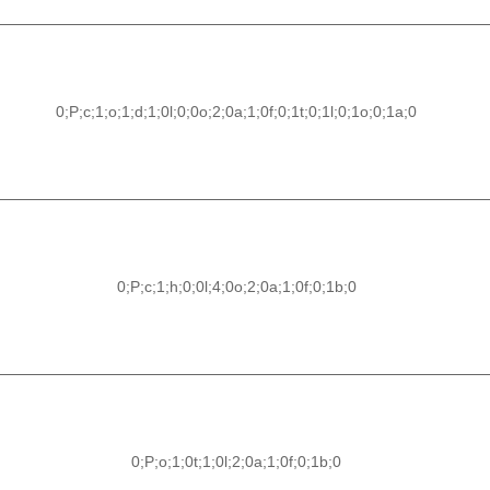
0;P;c;1;o;1;d;1;0l;0;0o;2;0a;1;0f;0;1t;0;1l;0;1o;0;1a;0
0;P;c;1;h;0;0l;4;0o;2;0a;1;0f;0;1b;0
0;P;o;1;0t;1;0l;2;0a;1;0f;0;1b;0