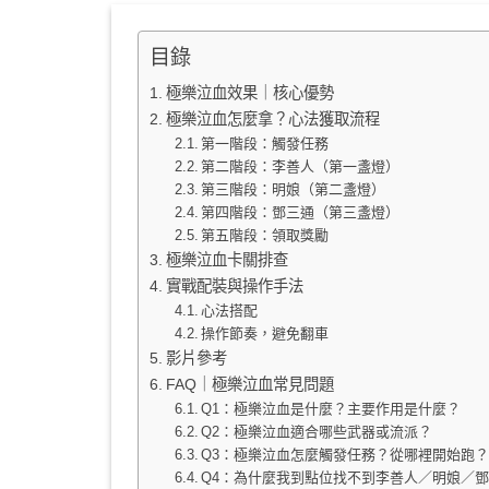
目錄
極樂泣血效果｜核心優勢
極樂泣血怎麼拿？心法獲取流程
第一階段：觸發任務
第二階段：李善人（第一盞燈）
第三階段：明娘（第二盞燈）
第四階段：鄧三通（第三盞燈）
第五階段：領取獎勵
極樂泣血卡關排查
實戰配裝與操作手法
心法搭配
操作節奏，避免翻車
影片參考
FAQ｜極樂泣血常見問題
Q1：極樂泣血是什麼？主要作用是什麼？
Q2：極樂泣血適合哪些武器或流派？
Q3：極樂泣血怎麼觸發任務？從哪裡開始跑
Q4：為什麼我到點位找不到李善人／明娘／