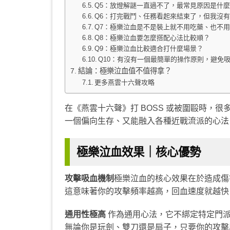
Q5：放燈解謎一直過不了，最常見原因是什
Q6：打完戰鬥、任務看起來結束了，但我沒
Q7：極樂泣血是不是裝上就不用吃藥、也不
Q8：極樂泣血要怎麼搭配心法比較順？
Q9：極樂泣血比較適合打什麼場景？
Q10：有沒有一個最簡單的操作原則，避免
結論：極樂泣血值不值得拿？
更多燕雲十六聲攻略
在《燕雲十六聲》打 BOSS 或被圍毆時，
一個偏向生存、又能融入各種近戰流派的心法
極樂泣血效果｜核心優勢
攻擊吸血機制
極樂泣血的核心效果在於造成傷
這意味著你的攻擊頻率越高，回血速度就越快
通用性極高
作為通用心法，它不綁定特定門
無論你是玩劍、雙刀還是扇子，只要你的攻擊