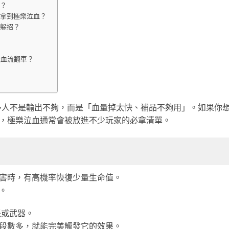
麼？
有拿到極樂泣血？
用躲招？
吸血流翻車？
很多人不是輸出不夠，而是「血量掉太快、補品不夠用」。如果你
，極樂泣血通常會被放進不少玩家的必拿清單。
害時，有高機率恢復少量生命值。
。
派或武器。
段數多，就能完美觸發它的效果。