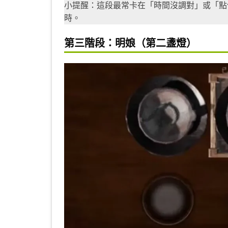
小提醒：這段最常卡在「時間沒調對」或「點
時。
第三階段：明娘（第二盞燈）