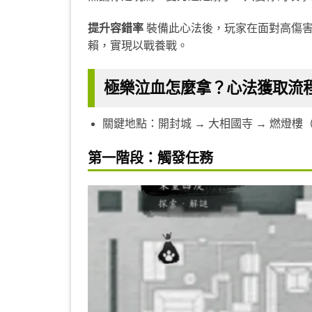
提升容錯率
裝備此心法後，玩家在面對高傷害
賴，實現以戰養戰。
極樂泣血怎麼拿？心法獲取流
關鍵地點：開封城 → 大相國寺 → 燃燈樓
第一階段：觸發任務