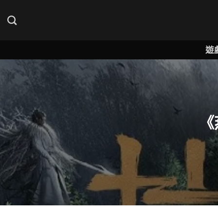
Skip
to
content
遊
《