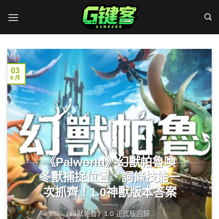
Skip
to
content
03
8 月
PC遊戲
《Palworld》幻獸帕魯喚
冬獸捕捉位置、詞條技能一
次抓齊！1.0神獸版本答案
《幻獸帕魯》1.0 正式版回歸...