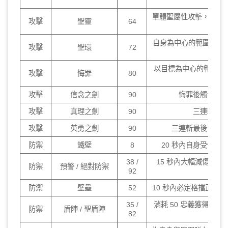
單體聖屬性攻擊，消耗 
攻擊
聖靈
64
自身為中心的範圍聖魔法
攻擊
聖環
72
以目標為中心的範圍聖
攻擊
悔罪
80
攻擊
信念之劍
90
悔罪後觸發的
攻擊
真理之劍
90
三連斬第
攻擊
英勇之劍
90
三連斬最後一擊
防禦
鐵壁
8
20 秒內自身受傷減少
38 /
15 秒內大幅減傷，基
防禦
預警 / 絕對防禦
92
防禦
壁壘
52
10 秒內必定格擋正面
35 /
消耗 50 忠義獲得短
防禦
盾陣 / 聖盾陣
82