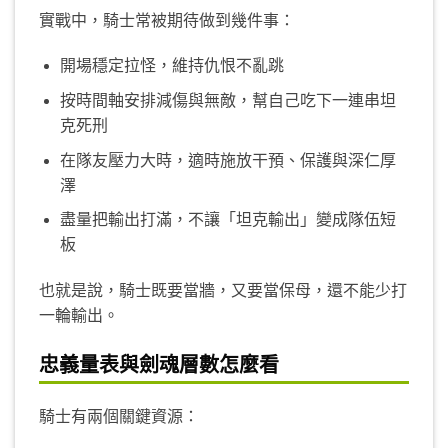
實戰中，騎士常被期待做到幾件事：
開場穩定拉怪，維持仇恨不亂跳
按時間軸安排減傷與無敵，幫自己吃下一連串坦
克死刑
在隊友壓力大時，適時施放干預、保護與深仁厚
澤
盡量把輸出打滿，不讓「坦克輸出」變成隊伍短
板
也就是說，騎士既要當牆，又要當保母，還不能少打
一輪輸出。
忠義量表與劍魂層數怎麼看
騎士有兩個關鍵資源：