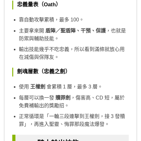
忠義量表（Oath）
靠自動攻擊累積，最多 100。
主要拿來開
盾陣／聖盾陣、干預、保護
，也就是
防禦與輔助技能。
輸出技能幾乎不吃忠義，所以看到滿條就放心用
在減傷與保隊友。
劍魂層數（忠義之劍）
使用
王權劍
會累積 1 層，最多 3 層。
每層可以換一發
贖罪劍
，傷害高、CD 短，屬於
免費補輸出的獎勵招。
正常循環是「一輪三段連擊到王權劍，接 3 發贖
罪」，再進入聖靈、悔罪那段魔法爆發。