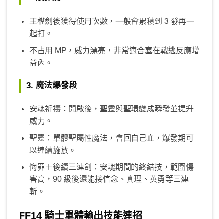
王權劍後獲得使用次數，一般會累積到 3 發再一
起打。
不占用 MP，威力漂亮，非常適合塞在戰逃反應增
益內。
3. 魔法爆發段
安魂祈禱：開啟後，聖靈與聖環變成瞬發並提升
威力。
聖靈：單體聖屬性魔法，會回自己血，爆發期可
以連續施放。
悔罪＋後續三連劍：安魂期間的終結技，範圍傷
害高，90 級後還能接信念、真理、英勇等三連
斬。
FF14 騎士單體輸出技能連招