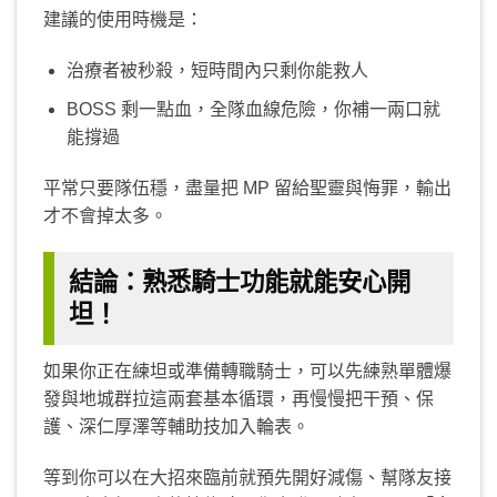
建議的使用時機是：
治療者被秒殺，短時間內只剩你能救人
BOSS 剩一點血，全隊血線危險，你補一兩口就
能撐過
平常只要隊伍穩，盡量把 MP 留給聖靈與悔罪，輸出
才不會掉太多。
結論：熟悉騎士功能就能安心開
坦！
如果你正在練坦或準備轉職騎士，可以先練熟單體爆
發與地城群拉這兩套基本循環，再慢慢把干預、保
護、深仁厚澤等輔助技加入輪表。
等到你可以在大招來臨前就預先開好減傷、幫隊友接