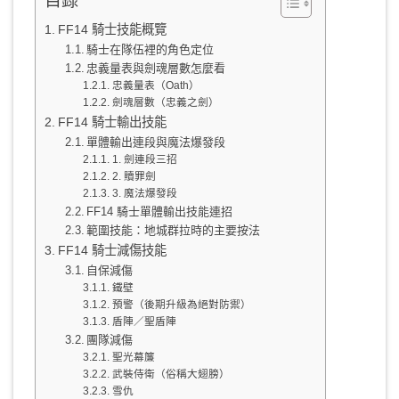
目錄
FF14 騎士技能概覽
騎士在隊伍裡的角色定位
忠義量表與劍魂層數怎麼看
忠義量表（Oath）
劍魂層數（忠義之劍）
FF14 騎士輸出技能
單體輸出連段與魔法爆發段
1. 劍連段三招
2. 贖罪劍
3. 魔法爆發段
FF14 騎士單體輸出技能連招
範圍技能：地城群拉時的主要按法
FF14 騎士減傷技能
自保減傷
鐵壁
預警（後期升級為絕對防禦）
盾陣／聖盾陣
團隊減傷
聖光幕簾
武裝侍衛（俗稱大翅膀）
雪仇