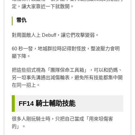
定，讓大家靠近一下就散開。
雪仇
對周圍敵人上 Debuff，讓它們攻擊變弱。
60 秒一發，地城群拉時記得對怪放，整波壓力會明
顯下降。
把這些招式視為「團隊保命工具箱」，可以和奶媽、
另一坦事先溝通出減傷輪表，避免所有技能都集中開
在同一招上。
FF14 騎士輔助技能
很多人剛玩騎士時，只把自己當成「用來坦傷害
的」。