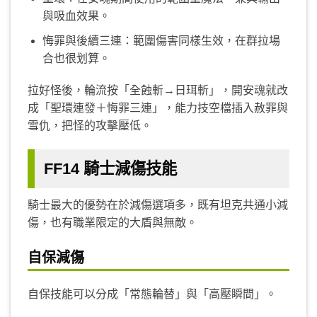
與吸血效果。
悔罪與後續三連：範圍傷害同樣生效，在群拉場
合也很划算。
拉好怪後，輪流按「全蝕斬→日珥斬」，開安魂就改
成「聖環連發＋悔罪三連」，能力技空檔插入赦罪與
雪仇，把怪的攻擊壓低。
FF14 騎士減傷技能
騎士最大的優勢在於減傷選項多，既有坦克共通小減
傷，也有職業限定的大盾與無敵。
自保減傷
自保技能可以分成「常態輪替」與「高壓瞬間」。