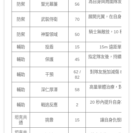
為自身與周圍隊友展開護盾
防禦
聖光幕簾
56
展開光翼，在自身背後扇形
防禦
武裝侍衛
70
騎士無敵技，10 秒內幾
防禦
神聖領域
50
輔助
投盾
15
15m 遠距單體
指定隊友後，持續時間內
輔助
保護
45
62 /
對隊友施加減傷 Buff
輔助
干預
82
高量單體治療，對他人施
輔助
深仁厚澤
58
20 秒內提升自身攻擊傷
輔助
戰逃反應
2
坦克共
挑釁
15
讓自身仇恨瞬間
通
坦克共