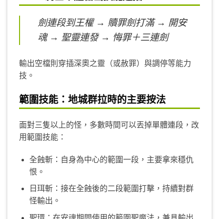
劍連段到王權 → 贖罪劍打滿 → 開安
魂 → 聖靈連發 → 悔罪＋三連劍
輸出空檔則穿插深奧之靈（或赦罪）與調停等能力
技。
範圍技能：地城群拉時的主要按法
面對三隻以上的怪，多數時間可以丟掉單體連段，改
用範圍技能：
全蝕斬：自身為中心的範圍一段，主要拿來穩仇
恨。
日珥斬：接在全蝕後的二段範圍打擊，持續對群
怪輸出。
聖環：在安魂期間使用的範圍聖魔法，兼具輸出