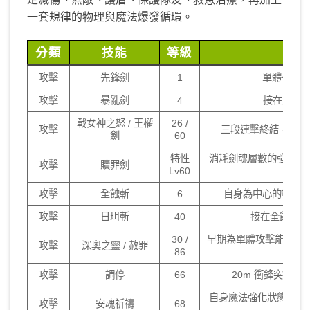
一套規律的物理與魔法爆發循環。
分類
技能
等級
攻擊
先鋒劍
1
單體一段
攻擊
暴亂劍
4
接在先鋒劍
戰女神之怒 / 王權
26 /
攻擊
三段連擊終結，60 
劍
60
特性
消耗劍魂層數的強力單體
攻擊
贖罪劍
Lv60
攻擊
全蝕斬
6
自身為中心的範圍
攻擊
日珥斬
40
接在全蝕斬後
30 /
早期為單體攻擊能力技，
攻擊
深奧之靈 / 赦罪
86
攻擊
調停
66
20m 衝鋒突進
自身魔法強化狀態，期
攻擊
安魂祈禱
68