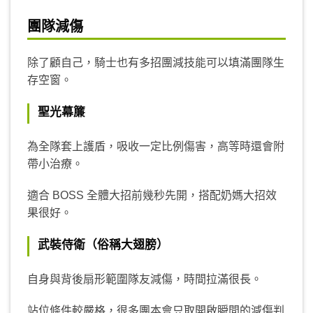
團隊減傷
除了顧自己，騎士也有多招團減技能可以填滿團隊生
存空窗。
聖光幕簾
為全隊套上護盾，吸收一定比例傷害，高等時還會附
帶小治療。
適合 BOSS 全體大招前幾秒先開，搭配奶媽大招效
果很好。
武裝侍衛（俗稱大翅膀）
自身與背後扇形範圍隊友減傷，時間拉滿很長。
站位條件較嚴格，很多團本會只取開啟瞬間的減傷判