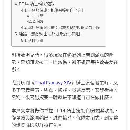
FF14 騎士輔助技能
干預與保護：把傷害接到自己身上
干預
保護
深仁厚澤與自療：治療者倒地時的緊急手段
結論：熟悉騎士功能就能安心開坦！
延伸閱讀
剛接觸坦克時，很多玩家在熱鍵列上看到滿滿的圖
示，只知道要拉王、開減傷，卻不確定每招效果差在
哪。
尤其玩到《
Final Fantasy XIV
》騎士這個職業時，又
多了忠義量表、聖靈、悔罪、戰逃反應、安魂祈禱等
名稱，很容易按完一輪還是不知道自己在做什麼。
本篇文章將帶你掌握 FF14 騎士技能 的分類與功能，
從單體與範圍輸出、減傷輪替、保隊友招式，到完整
的爆發循環與群拉打法。