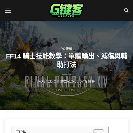
Skip
to
content
PC遊戲
FF14 騎士技能教學：單體輸出、減傷與輔
助打法
POSTED ON
2025-12-08
BY
G鍵客