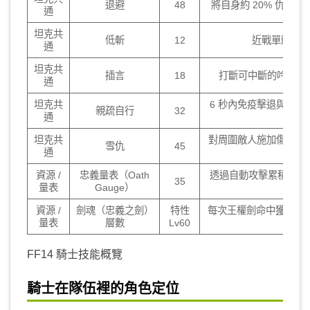
退避
48
將自身約 20% 仇恨
通
坦克共
低斬
12
近戰單體暈眩
通
坦克共
插言
18
打斷可中斷的吟唱技
通
坦克共
6 秒內免疫擊退與拉
親疏自行
32
通
坦克共
對周圍敵人施加傷害弱化 
雪仇
45
通
資源 /
忠義量表（Oath
透過自動攻擊累積 0～
35
量表
Gauge）
資源 /
劍魂（忠義之劍）
特性
每次王權劍命中獲得 1
量表
層數
Lv60
FF14 騎士技能概覽
騎士在隊伍裡的角色定位