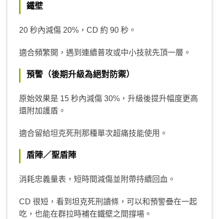
鐵壁
20 秒內減傷 20%，CD 約 90 秒。
適合頻繁開，遇到連續普攻或中小技就先頂一層。
預警（後期升級為絕對防禦）
原始效果是 15 秒內減傷 30%，升級後提升幅度更高
還附加護盾。
適合留給坦克死刑那種單次超痛技能使用。
盾陣／聖盾陣
消耗忠義量表，短時間減傷並附帶持續回血。
CD 很短，看到坦克死刑讀條，可以和預警疊在一起
吃，也能在群拉時補在鐵壁之間撐場。