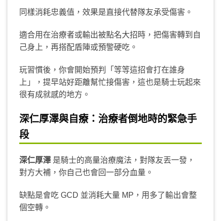
同樣消耗忠義值，效果是直接代替隊友承受傷害。
適合用在治療者或輸出被點名大招時，把傷害轉到自
己身上，再搭配盾陣或預警硬吃。
玩習慣後，你會開始預判「等等這招會打在誰身
上」，提早站好距離幫忙接傷害，這也是騎士玩起來
很有成就感的地方。
深仁厚澤與自療：治療者倒地時的緊急手
段
深仁厚澤
是騎士的高量治療魔法，對隊友丟一發，
對方大補，你自己也會回一部分血量。
缺點是會吃 GCD 並消耗大量 MP，用多了輸出會整
個空轉。