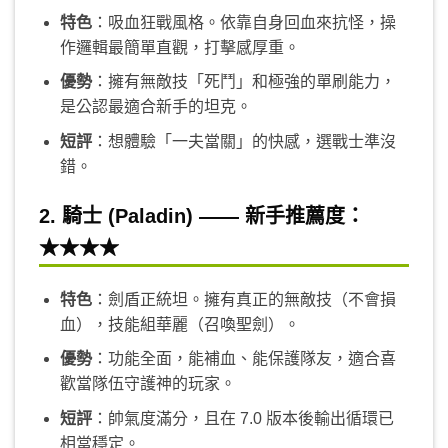
特色
：吸血狂戰風格。依靠自身回血來抗怪，操
作邏輯最簡單直觀，打擊感厚重。
優勢
：擁有無敵技「死鬥」和極強的單刷能力，
是公認最適合新手的坦克。
短評
：想體驗「一夫當關」的快感，選戰士準沒
錯。
2. 騎士 (Paladin) —— 新手推薦度：
★★★★
特色
：劍盾正統坦。擁有真正的無敵技（不會損
血），技能組華麗（召喚聖劍）。
優勢
：功能全面，能補血、能保護隊友，適合喜
歡當隊伍守護神的玩家。
短評
：帥氣度滿分，且在 7.0 版本後輸出循環已
相當穩定。