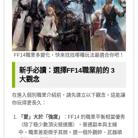
FF14職業多變化，快來找找哪種玩法最適合你吧！
新手必讀：選擇FF14職業前的 3
大觀念
在進入個別職業介紹前，請先建立以下觀念，這能讓
你玩得更長久：
「愛」大於「強度」
：FF14 的職業平衡相當優秀
（除了極少數頂尖競速團），普通副本與主線
中，職業差距微乎其微。選一個外觀帥、武器順