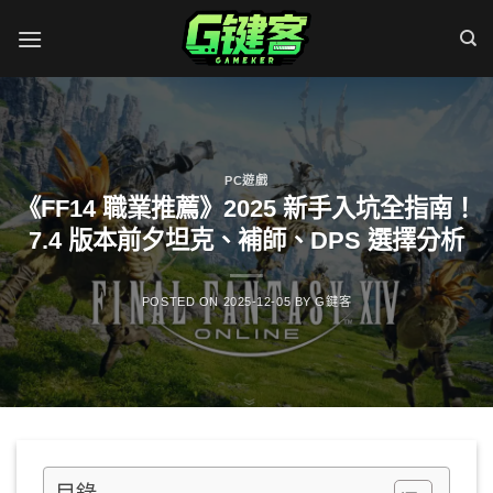
Skip
to
content
PC遊戲
《FF14 職業推薦》2025 新手入坑全指南！
7.4 版本前夕坦克、補師、DPS 選擇分析
POSTED ON
2025-12-05
BY
G鍵客