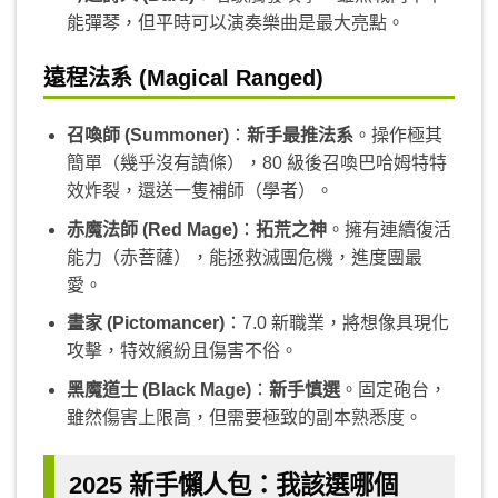
能彈琴，但平時可以演奏樂曲是最大亮點。
遠程法系 (Magical Ranged)
召喚師 (Summoner)
：
新手最推法系
。操作極其
簡單（幾乎沒有讀條），80 級後召喚巴哈姆特特
效炸裂，還送一隻補師（學者）。
赤魔法師 (Red Mage)
：
拓荒之神
。擁有連續復活
能力（赤菩薩），能拯救滅團危機，進度團最
愛。
畫家 (Pictomancer)
：7.0 新職業，將想像具現化
攻擊，特效繽紛且傷害不俗。
黑魔道士 (Black Mage)
：
新手慎選
。固定砲台，
雖然傷害上限高，但需要極致的副本熟悉度。
2025 新手懶人包：我該選哪個