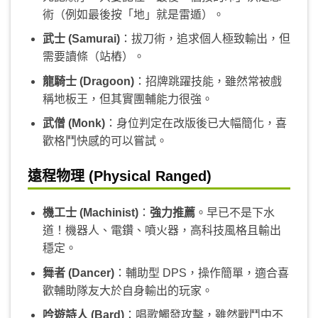
術（例如最後按「地」就是雷遁）。
武士 (Samurai)
：拔刀術，追求個人極致輸出，但
需要讀條（站樁）。
龍騎士 (Dragoon)
：招牌跳躍技能，雖然常被戲
稱地板王，但其實團輔能力很強。
武僧 (Monk)
：身位判定在改版後已大幅簡化，喜
歡格鬥快感的可以嘗試。
遠程物理 (Physical Ranged)
機工士 (Machinist)
：
強力推薦
。早已不是下水
道！機器人、電鑽、噴火器，高科技風格且輸出
穩定。
舞者 (Dancer)
：輔助型 DPS，操作簡單，適合喜
歡輔助隊友大於自身輸出的玩家。
吟遊詩人 (Bard)
：唱歌觸發攻擊，雖然戰鬥中不