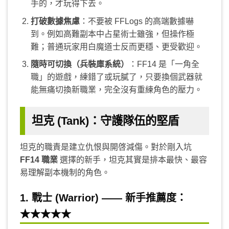
手的，才玩得下去。
打破數據焦慮
：不要被 FFLogs 的高端數據嚇
到。例如高難副本中占星術士雖強，但操作極
難；普通玩家用白魔道士反而更穩、更受歡迎。
隨時可切換（兵裝庫系統）
：FF14 是「一角全
職」的遊戲，練錯了或玩膩了，只要換個武器就
能無痛切換新職業，完全沒有重練角色的壓力。
坦克 (Tank)：守護隊伍的堅盾
坦克的職責是建立仇恨與開啓減傷。對於剛入坑
FF14 職業
選擇的新手，坦克其實是排本最快、最容
易理解副本機制的角色。
1. 戰士 (Warrior) —— 新手推薦度：
★★★★★