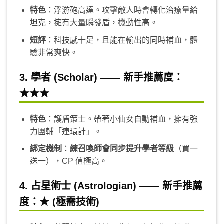
特色
：浮游砲高達。攻擊敵人時會轉化治療量給
坦克，擁有大量瞬發盾，機動性高。
短評
：科技感十足，且能在輸出的同時補血，體
驗非常爽快。
3. 學者 (Scholar) —— 新手推薦度：
★★★
特色
：護盾策士。帶著小仙女自動補血，擁有強
力團輔「連環計」。
綁定機制
：
練召喚師會同步提升學者等級
（買一
送一），CP 值極高。
4. 占星術士 (Astrologian) —— 新手推薦
度：★ (極需技術)