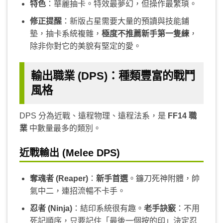
特色
：華麗抽卡。特效最夢幻，但操作最繁瑣。
修正提醒
：新版占星需要大量的預讀與技能鋪
墊，抽卡系統複雜，
極度不推薦新手第一隻練
，
除非你對它的美貌有堅定的愛。
輸出職業 (DPS)：種類豐富的戰鬥
風格
DPS 分為近戰、遠程物理、遠程法系，是
FF14 職
業
中數量最多的類別。
近戰輸出 (Melee DPS)
奪魂者 (Reaper)
：
新手首選
。鐮刀死神附體，帥
氣中二，連招流暢不卡手。
忍者 (Ninja)
：結印系統很有趣。
老手訣竅
：不用
死記順序，只要記住「最後一個按的印」決定忍