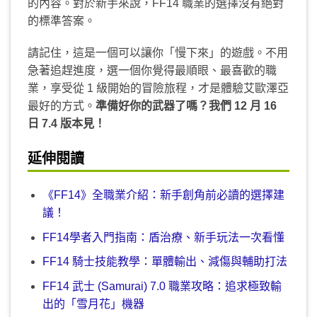
的內容。對於新手來說，FF14 職業的選擇沒有絕對
的標準答案。
請記住，這是一個可以讓你「慢下來」的遊戲。不用
急著追趕進度，選一個你覺得最順眼、最喜歡的職
業，享受從 1 級開始的冒險旅程，才是體驗艾歐澤亞
最好的方式。
準備好你的武器了嗎？我們 12 月 16
日 7.4 版本見！
延伸閱讀
《FF14》全職業介紹：新手創角前必讀的選擇建
議！
FF14學者入門指南：盾治療、新手玩法一次看懂
FF14 騎士技能教學：單體輸出、減傷與輔助打法
FF14 武士 (Samurai) 7.0 職業攻略：追求極致輸
出的「雪月花」機器