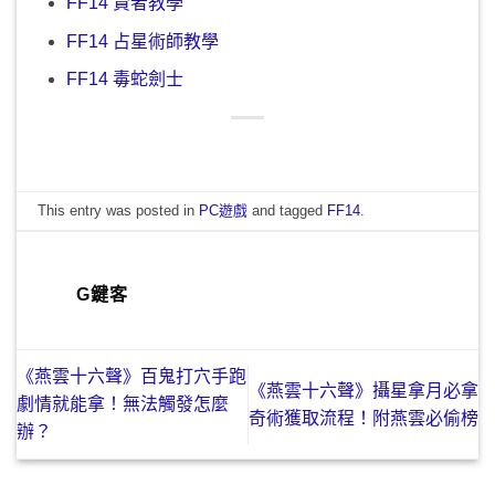
FF14 賢者教學
FF14 占星術師教學
FF14 毒蛇劍士
This entry was posted in
PC遊戲
and tagged
FF14
.
G鍵客
《燕雲十六聲》百鬼打穴手跑
《燕雲十六聲》攝星拿月必拿
劇情就能拿！無法觸發怎麼
奇術獲取流程！附燕雲必偷榜
辦？