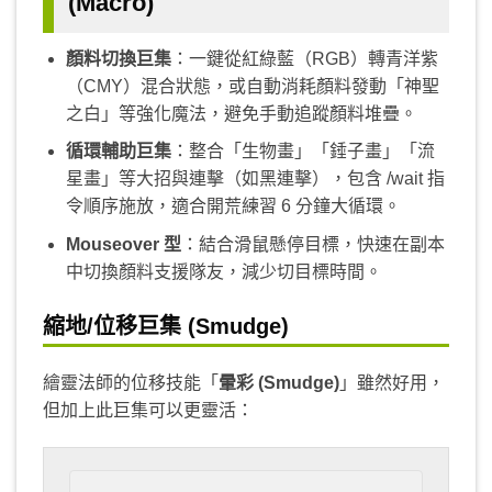
(Macro)
顏料切換巨集
：一鍵從紅綠藍（RGB）轉青洋紫
（CMY）混合狀態，或自動消耗顏料發動「神聖
之白」等強化魔法，避免手動追蹤顏料堆疊。
循環輔助巨集
：整合「生物畫」「錘子畫」「流
星畫」等大招與連擊（如黑連擊），包含 /wait 指
令順序施放，適合開荒練習 6 分鐘大循環。
Mouseover 型
：結合滑鼠懸停目標，快速在副本
中切換顏料支援隊友，減少切目標時間。
縮地/位移巨集 (Smudge)
繪靈法師的位移技能「
暈彩 (Smudge)
」雖然好用，
但加上此巨集可以更靈活：