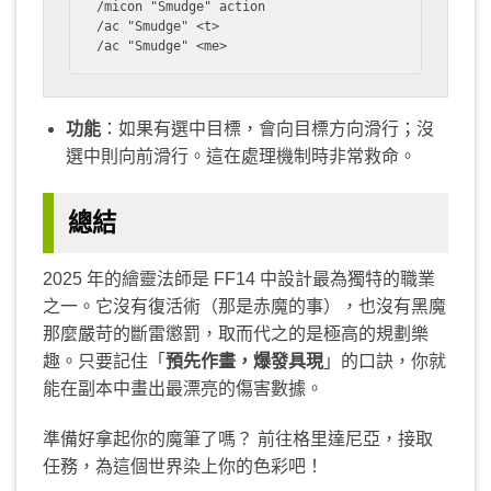
/micon "Smudge" action

/ac "Smudge" <t>

/ac "Smudge" <me>
功能
：如果有選中目標，會向目標方向滑行；沒
選中則向前滑行。這在處理機制時非常救命。
總結
2025 年的繪靈法師是 FF14 中設計最為獨特的職業
之一。它沒有復活術（那是赤魔的事），也沒有黑魔
那麼嚴苛的斷雷懲罰，取而代之的是極高的規劃樂
趣。只要記住「
預先作畫，爆發具現
」的口訣，你就
能在副本中畫出最漂亮的傷害數據。
準備好拿起你的魔筆了嗎？ 前往格里達尼亞，接取
任務，為這個世界染上你的色彩吧！