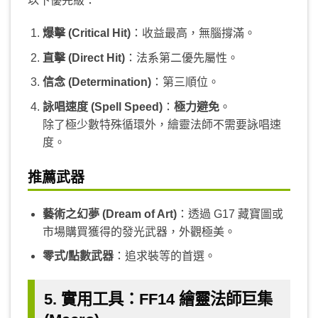
以下優先級：
爆擊 (Critical Hit)
：收益最高，無腦撐滿。
直擊 (Direct Hit)
：法系第二優先屬性。
信念 (Determination)
：第三順位。
詠唱速度 (Spell Speed)
：
極力避免
。
除了極少數特殊循環外，繪靈法師不需要詠唱速
度。
推薦武器
藝術之幻夢 (Dream of Art)
：透過 G17 藏寶圖或
市場購買獲得的發光武器，外觀極美。
零式/點數武器
：追求裝等的首選。
5. 實用工具：FF14 繪靈法師巨集