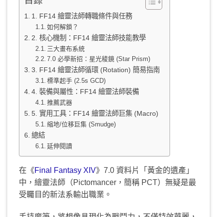
目錄
1. FF14 繪靈法師轉職條件與任務
如何解鎖？
2. 核心機制：FF14 繪靈法師技能教學
三大畫布系統
7.0 必學新招：星光稜鏡 (Star Prism)
3. FF14 繪靈法師循環 (Rotation) 簡易指南
標準起手 (2.5s GCD)
4. 裝備與屬性：FF14 繪靈法師裝備
推薦武器
5. 實用工具：FF14 繪靈法師巨集 (Macro)
縮地/位移巨集 (Smudge)
總結
延伸閱讀
在《
Final Fantasy XIV
》7.0 資料片「黃金的遺產」
中，繪靈法師（Pictomancer，簡稱 PCT）無疑是最
受矚目的新法系輸出職業。
手持魔筆，將想像具現化為戰鬥力，不僅特效華麗，