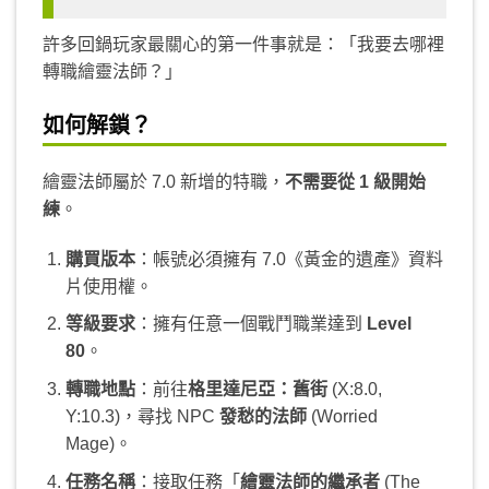
許多回鍋玩家最關心的第一件事就是：「我要去哪裡
轉職繪靈法師？」
如何解鎖？
繪靈法師屬於 7.0 新增的特職，
不需要從 1 級開始
練
。
購買版本
：帳號必須擁有 7.0《黃金的遺產》資料
片使用權。
等級要求
：擁有任意一個戰鬥職業達到
Level
80
。
轉職地點
：前往
格里達尼亞：舊街
(X:8.0,
Y:10.3)，尋找 NPC
發愁的法師
(Worried
Mage)。
任務名稱
：接取任務「
繪靈法師的繼承者
(The