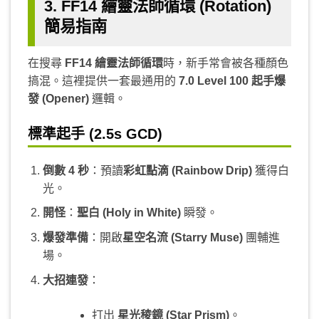
3. FF14 繪靈法師循環 (Rotation)
簡易指南
在搜尋
FF14 繪靈法師循環
時，新手常會被各種顏色
搞混。這裡提供一套最通用的
7.0 Level 100 起手爆
發 (Opener)
邏輯。
標準起手 (2.5s GCD)
倒數 4 秒
：預讀
彩虹點滴 (Rainbow Drip)
獲得白
光。
開怪
：
聖白 (Holy in White)
瞬發。
爆發準備
：開啟
星空名流 (Starry Muse)
團輔進
場。
大招連發
：
打出
星光稜鏡 (Star Prism)
。