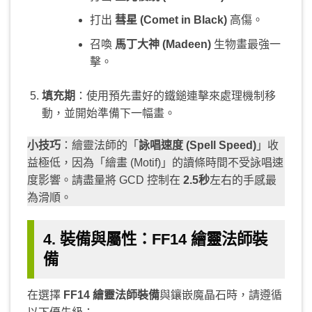
打出
彗星 (Comet in Black)
高傷。
召喚
馬丁大神 (Madeen)
生物畫最強一
擊。
填充期
：使用預先畫好的鐵鎚連擊來處理機制移
動，並開始準備下一幅畫。
小技巧
：繪靈法師的「
詠唱速度 (Spell Speed)
」收
益極低，因為「繪畫 (Motif)」的讀條時間不受詠唱速
度影響。請盡量將 GCD 控制在
2.5秒
左右的手感最
為滑順。
4. 裝備與屬性：FF14 繪靈法師裝
備
在選擇
FF14 繪靈法師裝備
與鑲嵌魔晶石時，請遵循