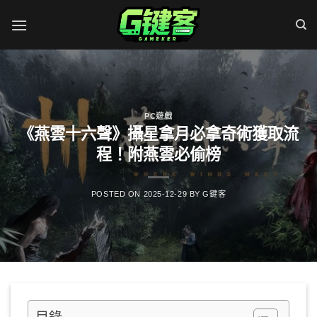
Skip
to
content
PC遊戲
《燕雲十六聲》攝星拿月必拿奇術獲取流
程！附燕雲必偷榜
POSTED ON
2025-12-29
BY
G鍵客