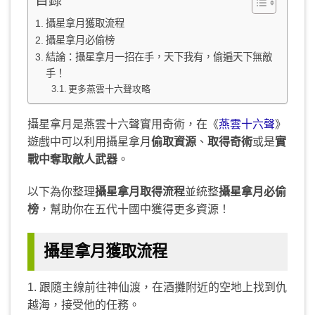
目錄
攝星拿月獲取流程
攝星拿月必偷榜
結論：攝星拿月一招在手，天下我有，偷遍天下無敵
手！
更多燕雲十六聲攻略
攝星拿月是燕雲十六聲實用奇術，在《
燕雲十六聲
》
遊戲中可以利用攝星拿月
偷取資源
、
取得奇術
或是
實
戰中奪取敵人武器
。
以下為你整理
攝星拿月取得流程
並統整
攝星拿月必偷
榜
，幫助你在五代十國中獲得更多資源！
攝星拿月獲取流程
1. 跟隨主線前往神仙渡，在酒攤附近的空地上找到仇
越海，接受他的任務。