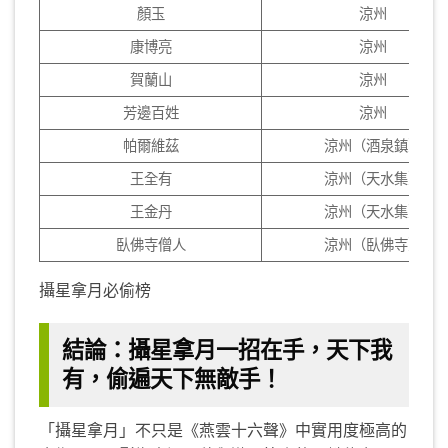
顏玉
涼州
康博亮
涼州
賀蘭山
涼州
芳邊百姓
涼州
帕爾維茲
涼州（酒泉鎮）
王全有
涼州（天水集）
王金丹
涼州（天水集）
臥佛寺僧人
涼州（臥佛寺）
攝星拿月必偷榜
結論：攝星拿月一招在手，天下我
有，偷遍天下無敵手！
「攝星拿月」不只是《燕雲十六聲》中實用度極高的