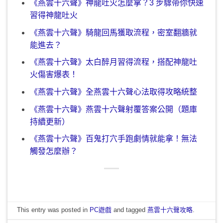
《燕雲十六聲》神龍吐火怎麼拿？3 步驟帶你快速
習得神龍吐火
《燕雲十六聲》騎龍回馬獲取流程，密室翻牆就
能進去？
《燕雲十六聲》太白醉月習得流程，搭配神龍吐
火傷害爆表！
《燕雲十六聲》全燕雲十六聲心法取得攻略統整
《燕雲十六聲》燕雲十六聲射覆答案公開（題庫
持續更新）
《燕雲十六聲》百鬼打穴手跑劇情就能拿！無法
觸發怎麼辦？
This entry was posted in
PC遊戲
and tagged
燕雲十六聲攻略
.