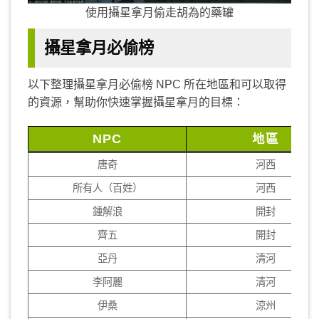
使用攝星拿月偷走胡為的藥罐
攝星拿月必偷榜
以下整理攝星拿月必偷榜 NPC 所在地區和可以取得
的資源，幫助你快速掌握攝星拿月的目標：
NPC
地區
唐奇
河西
所有人（百姓）
河西
鍾解浪
開封
齊五
開封
亞丹
清河
李阿麗
清河
伊桑
涼州