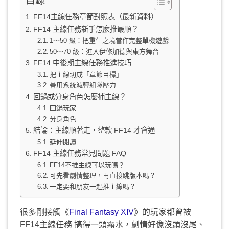
目錄
FF14主線任務章節對照表（最新資料）
FF14 主線任務新手怎麼推最順？
1～50 級：把重生之境當作完整單機遊戲
50～70 級：進入伊修加德與東方舞台
FF14 中後期主線任務推進技巧
把主線切成「章節目標」
善用系統減輕組隊壓力
回鍋或分身角色怎麼補主線？
回鍋玩家
分身角色
結論：主線順著走，整款 FF14 才會通
延伸閱讀
FF14 主線任務常見問題 FAQ
FF14不推主線可以玩嗎？
可先看劇情整理，再直接跳版本嗎？
一定要和朋友一起推主線嗎？
很多剛接觸《
Final Fantasy XIV
》的玩家都曾被
FF14主線任務 搞得一頭霧水，劇情好像沒頭沒尾、