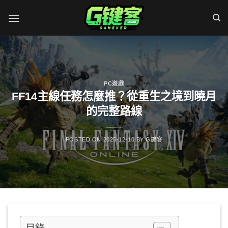
Skip
to
content
PC遊戲
FF14主線任務怎麼推？從重生之境到曉月
的完整路線
POSTED ON
2025-12-10
BY
G鍵客