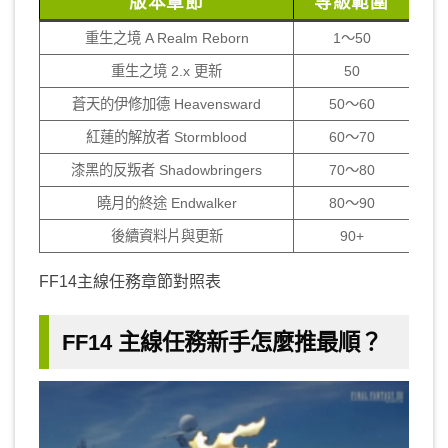
版本章節
等級範圍
重生之境 A Realm Reborn
1～50
重生之境 2.x 更新
50
蒼天的伊修加德 Heavensward
50～60
紅蓮的解放者 Stormblood
60～70
漆黑的反叛者 Shadowbringers
70～80
曉月的終途 Endwalker
80～90
後續資料片與更新
90+
FF14主線任務章節對照表
FF14 主線任務新手怎麼推最順？