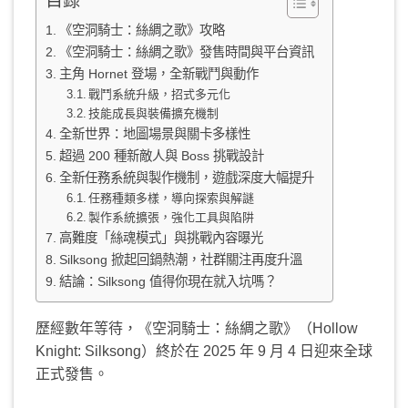
目錄
《空洞騎士：絲綢之歌》攻略
《空洞騎士：絲綢之歌》發售時間與平台資訊
主角 Hornet 登場，全新戰鬥與動作
戰鬥系統升級，招式多元化
技能成長與裝備擴充機制
全新世界：地圖場景與關卡多樣性
超過 200 種新敵人與 Boss 挑戰設計
全新任務系統與製作機制，遊戲深度大幅提升
任務種類多樣，導向探索與解謎
製作系統擴張，強化工具與陷阱
高難度「絲魂模式」與挑戰內容曝光
Silksong 掀起回鍋熱潮，社群關注再度升溫
結論：Silksong 值得你現在就入坑嗎？
歷經數年等待，《空洞騎士：絲綢之歌》（Hollow
Knight: Silksong）終於在 2025 年 9 月 4 日迎來全球
正式發售。