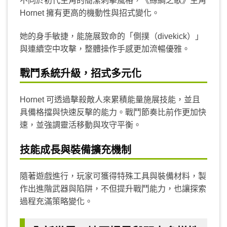
不同於初代主角的簡潔刺擊風格，《絲綢之歌》主角
Hornet 擁有更高的機動性與招式變化。
她的身手敏捷，能施展致命的「側撲（divekick）」
與連續空中攻擊，整體操作手感更加流暢優雅。
戰鬥系統升級，招式多元化
Hornet 可透過擊殺敵人來累積能量施展技能，並且
具備格擋與快速反擊的能力。戰鬥節奏比前作更加快
速，並強調靈活移動與攻守平衡。
技能成長與裝備擴充機制
隨著遊戲進行，玩家可獲得特殊工具與裝備材料，製
作出進階武器與陷阱，不但提升戰鬥能力，也讓探索
過程充滿策略變化。