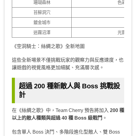
珊瑚森林
色彩繽紛
苔蘚洞穴
隱密
鍍金城市
璀
迷霧沼澤
光影交錯
《空洞騎士：絲綢之歌》全新地圖
這些全新場景不僅挑戰玩家的觀察力與反應速度，也
讓遊戲的視覺風格更加細膩、充滿層次感。
超過 200 種新敵人與 Boss 挑戰設
計
在《絲綢之歌》中，Team Cherry 預告將加入
200 種
以上的敵人種類與超過 40 種 Boss 級戰鬥
。
包含單人 Boss 決鬥、多階段進化型敵人、雙 Boss