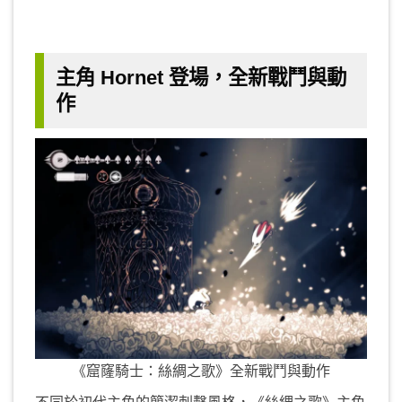
主角 Hornet 登場，全新戰鬥與動
作
《窟窿騎士：絲綢之歌》全新戰鬥與動作