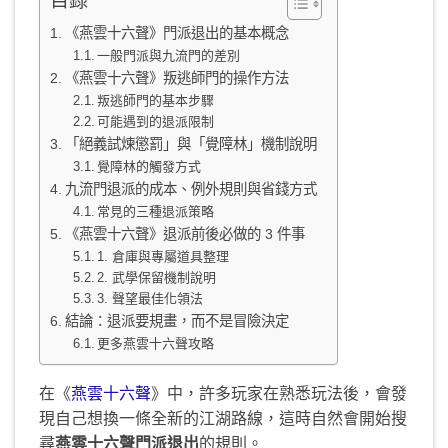
目錄
《燕雲十六聲》門派退出的基本概念
一般門派與九流門的差別
《燕雲十六聲》叛逃師門的操作方法
叛逃師門的基本步驟
可能遇到的退派限制
「絕義試煉懲罰」與「覺障林」機制說明
覺障林的觸發方式
九流門退派的成本、例外規則與省錢方式
常見的三種退派策略
《燕雲十六聲》退派前後必做的 3 件事
1. 倉庫與專屬道具整理
2. 武學保留機制說明
3. 聲望最佳化領法
結論：退派要規畫，而不是冒險決定
更多燕雲十六聲攻略
在《
燕雲十六聲
》中，許多玩家在熟悉玩法後，會發
現自己想換一條全新的江湖路線，這時自然會開始搜
尋
燕雲十六聲門派退出
的規則。