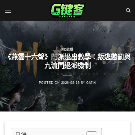
Skip
to
content
PC遊戲
《燕雲十六聲》門派退出教學：叛逃懲罰與
九流門退派機制
POSTED ON
2026-02-13
BY
G鍵客