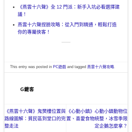
《燕雲十六聲》全 12 門派：新手入坑必看選擇建
議！
燕雲十六聲捏臉攻略：從入門到精通，輕鬆打造
你的專屬俠客！
This entry was posted in
PC遊戲
and tagged
燕雲十六聲攻略
.
G鍵客
《燕雲十六聲》鬼樊樓位置與
《心動小鎮》心動小鎮動物位
路線圖解：貧民區到堂口的完
置、喜愛食物統整，冰雪季限
整走法
定企鵝怎麼拿？