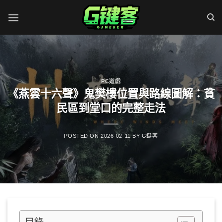
Skip
to
content
PC遊戲
《燕雲十六聲》鬼樊樓位置與路線圖解：貧
民區到堂口的完整走法
POSTED ON
2026-02-11
BY
G鍵客