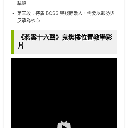
擊殺
第三段：持盾 BOSS 與殘餘敵人，需要以卸勢與
反擊為核心
《燕雲十六聲》鬼樊樓位置教學影
片