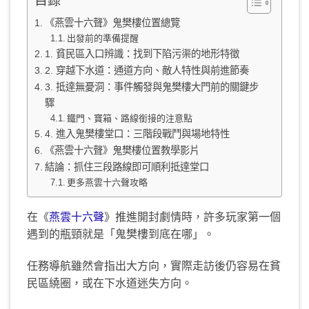
目錄
《燕雲十六聲》鬼樊樓位置總覽
出發前的準備提醒
1. 貧民區入口辨識：找到下陷污渠的地形特徵
2. 穿越下水道：通道方向、敵人特性與前進節奏
3. 抵達無憂洞：事件觸發與鬼樊樓大門前的關鍵步
驟
鐵門、寶箱、路線銜接的注意點
4. 進入鬼樊樓堂口：三階段戰鬥與場地特性
《燕雲十六聲》鬼樊樓位置教學影片
結論：抓住三段路線即可順利抵達堂口
更多燕雲十六聲攻略
在《
燕雲十六聲
》推進開封劇情時，許多玩家第一個
遇到的瓶頸就是「鬼樊樓到底在哪」。
任務導航雖然會指出大方向，實際走訪後仍容易在貧
民區繞圈，或在下水道迷失方向。